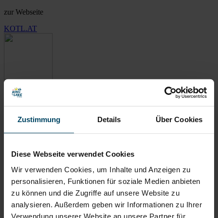
zur Webseite
KOTL.AT
A
Zustimmung
Details
Über Cookies
Kann ich meinen Startplatz weitergeben?
Teilnehmer mit einem gültigen Startplatz können diesen im
Diese Webseite verwendet Cookies
festgelegten
Übertragungszeitraum
an andere registrierte Teilnehmer
der diesjährigen Veranstaltung übertragen. Für die Übertragung fällt
Wir verwenden Cookies, um Inhalte und Anzeigen zu
eine Bearbeitungsgebühr von 35,00 € an. Aus organisatorischen
personalisieren, Funktionen für soziale Medien anbieten
Gründen ist eine Übertragung ausschließlich innerhalb des
zu können und die Zugriffe auf unsere Website zu
festgelegten (siehe Ausschreibung) Zeitraums möglich.
analysieren. Außerdem geben wir Informationen zu Ihrer
QUICKLINKS:
Verwendung unserer Website an unsere Partner für