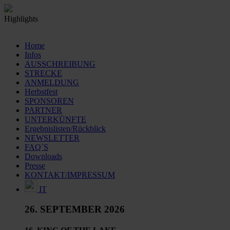
Highlights
Bitte
akzeptiere unsere Cookies
um dieses Video zu sehen.
Home
Infos
AUSSCHREIBUNG
STRECKE
ANMELDUNG
Herbstfest
SPONSOREN
PARTNER
UNTERKÜNFTE
Ergebnislisten/Rückblick
NEWSLETTER
FAQ´S
Downloads
Presse
KONTAKT/IMPRESSUM
IT
26. SEPTEMBER 2026