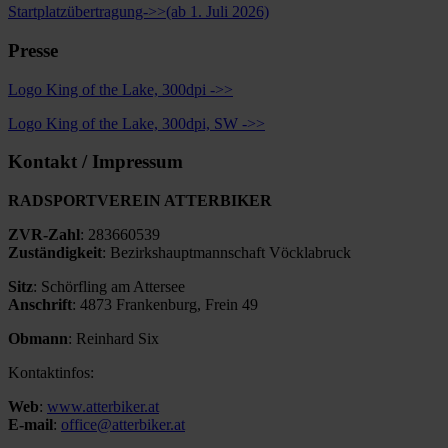
Startplatzübertragung->>(ab 1. Juli 2026)
Presse
Logo King of the Lake, 300dpi ->>
Logo King of the Lake, 300dpi, SW ->>
Kontakt / Impressum
RADSPORTVEREIN ATTERBIKER
ZVR-Zahl
: 283660539
Zuständigkeit
: Bezirkshauptmannschaft Vöcklabruck
Sitz
: Schörfling am Attersee
Anschrift
: 4873 Frankenburg, Frein 49
Obmann
: Reinhard Six
Kontaktinfos:
Web
:
www.atterbiker.at
E-mail
:
office@atterbiker.at